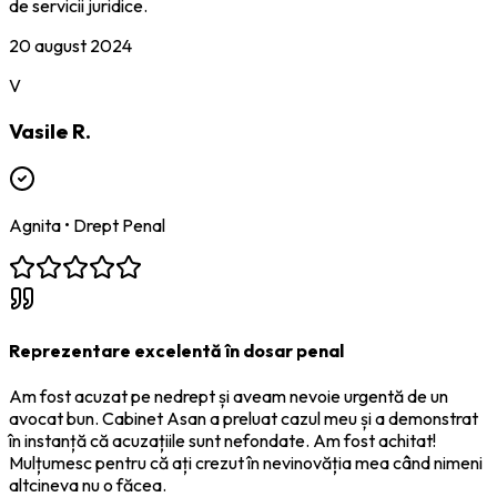
de servicii juridice.
20 august 2024
V
Vasile R.
Agnita
•
Drept Penal
Reprezentare excelentă în dosar penal
Am fost acuzat pe nedrept și aveam nevoie urgentă de un
avocat bun. Cabinet Asan a preluat cazul meu și a demonstrat
în instanță că acuzațiile sunt nefondate. Am fost achitat!
Mulțumesc pentru că ați crezut în nevinovăția mea când nimeni
altcineva nu o făcea.