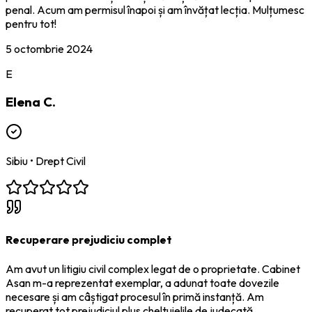
penal. Acum am permisul înapoi și am învățat lecția. Mulțumesc
pentru tot!
5 octombrie 2024
E
Elena C.
Sibiu
•
Drept Civil
Recuperare prejudiciu complet
Am avut un litigiu civil complex legat de o proprietate. Cabinet
Asan m-a reprezentat exemplar, a adunat toate dovezile
necesare și am câștigat procesul în primă instanță. Am
recuperat tot prejudiciul plus cheltuielile de judecată.