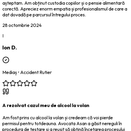
așteptam. Am obținut custodia copiilor și o pensie alimentară
corectă. Apreciez enorm empatia și profesionalismul de care a
dat dovadă pe parcursul întregului proces.
28 octombrie 2024
I
Ion D.
Mediaș
•
Accident Rutier
A rezolvat cazul meu de alcool la volan
Am fost prins cu alcool la volan și credeam că voi pierde
permisul pentru totdeauna. Avocata Asan a găsit nereguli în
procedura de testare și a reușit să obțină încetarea procesului